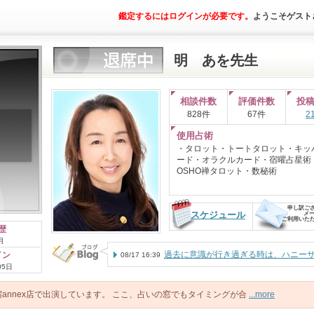
鑑定するにはログインが必要です。
ようこそゲスト
明 あを
先生
相談件数
評価件数
投
828件
67件
2
使用占術
・タロット・トートタロット・キッ
ード・オラクルカード・宿曜占星術
OSHO禅タロット・数秘術
申し訳ご
スケジュール
メー
ご利用いた
歴
月
過去に意識が行き過ぎる時は、ハニーサ.
イン
08/17 16:39
05日
annex店で出演しています。 ここ、占いの窓でもタイミングが合
...more