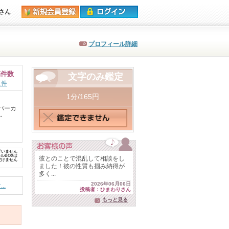
さん
プロフィール詳細
稿件数
文字のみ鑑定
1件
1分/165円
パーカ
・
ざいません
ルBOXは
彼とのことで混乱して相談をし
だけません
ました！彼の性質も掴み納得が
多く...
2026年06月06日
..
投稿者：ひまわりさん
もっと見る