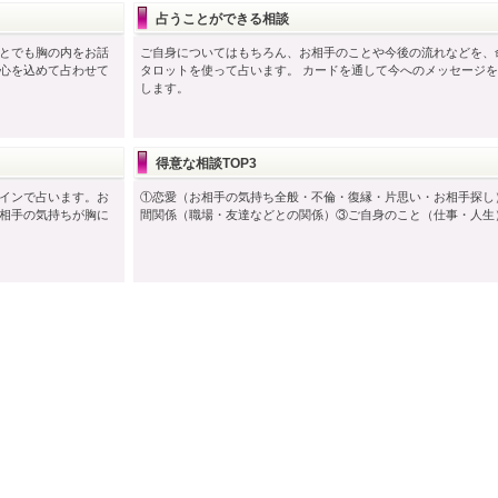
占うことができる相談
とでも胸の内をお話
ご自身についてはもちろん、お相手のことや今後の流れなどを、
心を込めて占わせて
タロットを使って占います。 カードを通して今へのメッセージ
します。
得意な相談TOP3
インで占います。お
①恋愛（お相手の気持ち全般・不倫・復縁・片思い・お相手探し
相手の気持ちが胸に
間関係（職場・友達などとの関係）③ご自身のこと（仕事・人生