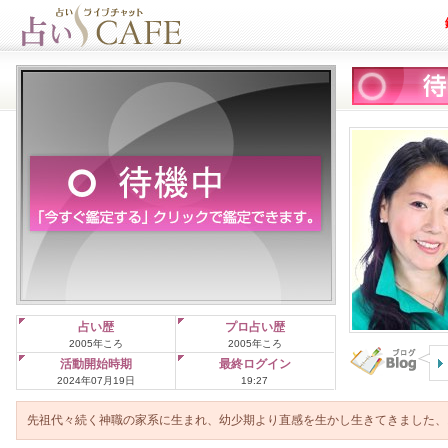
占い歴
プロ占い歴
2005年ころ
2005年ころ
活動開始時期
最終ログイン
2024年07月19日
19:27
先祖代々続く神職の家系に生まれ、幼少期より直感を生かし生きてきました