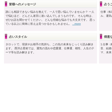
皆様へのメッセージ
占う
誰にも相談できない悩みを抱えて、一人で思い悩んでいませんか？ 一人
仕事（転
で悩むほど、どんどん迷宮に迷い込んでしまうものです。 そんな時は、
ル、運気
ぜひお話を聞かせてください。 どんな些細な悩みでも大丈夫です。 思っ
ている以上に簡単に答えは見つかるかもしれません。
...more
占いスタイル
得意な
タロットで、現状やお相手の気持ち、この先の未来をじっくり読み解き
1.仕事
ます。 西洋占星術では、運気の流れや恋愛運、仕事運、相性、人生のテ
音、結婚
ーマ等を読み解きます。
マ、未来