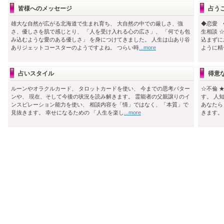
皆様へのメッセージ
占う
雄大な自然が広がる北海道で生まれ育ち、 大自然の中での厳しさ、強
◆恋愛 
さ、優しさを肌で感じとり、 「人を受け入れる心の広さ」、 「何でも包
生相談 
み込むような愛のある優しさ」 を身につけてきました。 人生は山あり谷
込まずに
ありジェットコースターのようですよね。 つらい時
...more
ように精
占いスタイル
得意な
ルーンやオラクルカード、 タロットカードを使い、 今までの思考パター
☆不倫 
ンや、 現在、そして今後の状況を読み解きます。 霊能者の父親譲りのイ
す。 人
ンスピレーション能力を使い、 相談内容を「情」ではなく、「本質」で
あなたら
見抜きます。 幸せになるための 「人生を楽し
...more
きます。