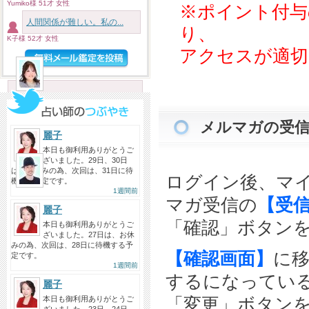
今日は、初めましてで、zoomでみ
Yumiko様 51才 女性
※ポイント付与
ていただきました。 短時間だ...
人間関係が難しい。私の...
り、
投稿者：SHIORI…
K子様 52才 女性
アクセスが適切
神星ネコ先生へ
2026/08/06
ネコ先生には何度相談しているだ
ろう…もう何かあれば勝手に手
メルマガの受信
が...
麗子
投稿者：みん
本日も御利用ありがとうご
ざいました。29日、30日
バモス☆Gabi先生へ
は、お休みの為、次回は、31日に待
2026/08/06
ログイン後、マ
機する予定です。
1週間前
同じ関西人なのでとても親しみを
マガ受信の
【受
抱きました。短い時間でした
麗子
が、...
「確認」ボタン
本日も御利用ありがとうご
ざいました。27日は、お休
投稿者：まゆ
みの為、次回は、28日に待機する予
【確認画面】
に
定です。
1週間前
するになってい
麗子
「変更」ボタン
本日も御利用ありがとうご