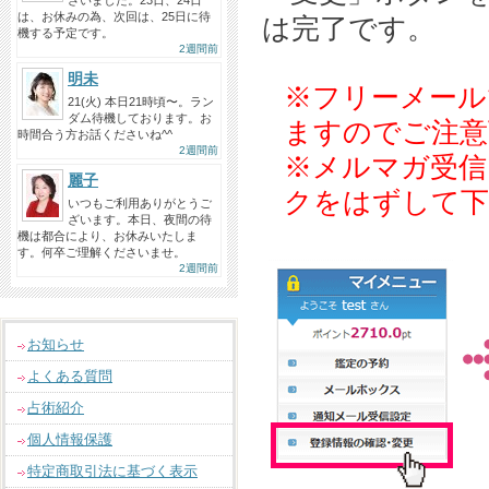
ざいました。23日、24日
は、お休みの為、次回は、25日に待
は完了です。
機する予定です。
2週間前
明未
※フリーメール
21(火) 本日21時頃〜。ラン
ダム待機しております。お
ますのでご注意
時間合う方お話くださいね^^
2週間前
※メルマガ受信
麗子
クをはずして下
いつもご利用ありがとうご
ざいます。本日、夜間の待
機は都合により、お休みいたしま
す。何卒ご理解くださいませ。
2週間前
お知らせ
よくある質問
占術紹介
個人情報保護
特定商取引法に基づく表示