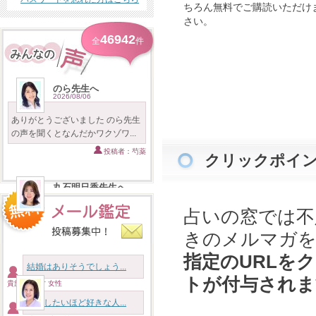
ちろん無料でご購読いただけ
さい。
46942
全
件
のら先生へ
2026/08/06
ありがとうございました のら先生
の声を聞くとなんだかワクゾワ...
投稿者：芍薬
クリックポイ
丸石明日香先生へ
2026/08/06
占いの窓では不
ありがとうございます 10分の鑑定
ですが濃ゆいです！！！ 私に...
きのメルマガを
投稿者：百合
指定のURLを
結婚はありそうでしょう...
トが付与されま
貴族様 46才 女性
アイナ先生へ
2026/08/06
結婚したいほど好きな人...