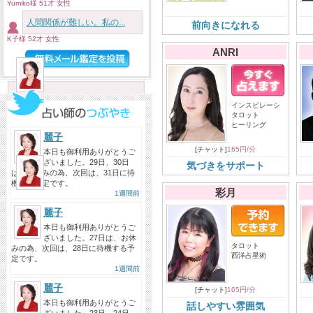
めっちゃくちゃ久しぶりにみても
Yumiko様 51才 女性
らったけど最高でした！ こっち...
人間関係が難しい。私の...
前向きになれる
投稿者：ぽんぽき
K子様 52才 女性
ANRI
麗子先生へ
2026/08/05
先日はご相談に乗っていただきあ
インスピレーシ
りがとうございました！ 安心...
タロット
ヒーリング
投稿者：m
麗子
[チャット]
165円/分
本日も御利用ありがとうご
ざいました。29日、30日
気づきをサポート
麗子先生へ
は、お休みの為、次回は、31日に待
2026/08/05
機する予定です。
彩月
1週間前
昨日に引き続き今日も麗子先生に
ご相談。 昨日鑑定してもらった...
麗子
本日も御利用ありがとうご
投稿者：み〜こ
ざいました。27日は、お休
タロット
みの為、次回は、28日に待機する予
西洋占星術
定です。
1週間前
麗子
[チャット]
165円/分
本日も御利用ありがとうご
話しやすい雰囲気