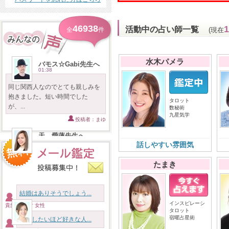
46938
1
活動中の占い師一覧
全
件
(現在
水木パメラ
バモス☆Gabi先生へ
01:38
同じ関西人なのでとても親しみを
抱きました。短い時間でした
タロット
が、...
数秘術
九星気学
投稿者：まゆ
天 愛蓮先生へ
2026/08/05
話しやすい雰囲気
まさかの入れ代わり立ち代わりだ
たまき
ったとは思わずびっくりしまし
た...
投稿者：３時のおやつは文明堂
結婚はありそうでしょう...
インスピレーシ
貴族様 46才 女性
海先生へ
タロット
2026/08/05
宿曜占星術
結婚したいほど好きな人...