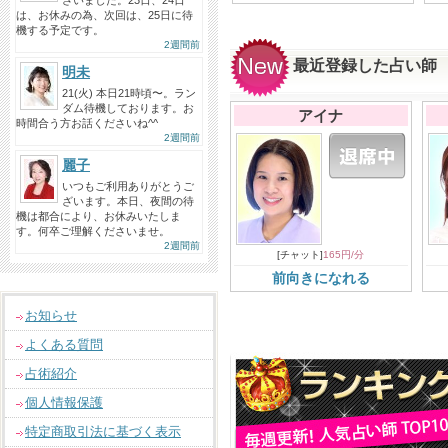
ざいました。23日、24日
は、お休みの為、次回は、25日に待
機する予定です。
2週間前
最近登録した占い師
明未
21(火) 本日21時頃〜。ラン
ダム待機しております。お
アイナ
時間合う方お話くださいね^^
2週間前
麗子
いつもご利用ありがとうご
ざいます。本日、夜間の待
機は都合により、お休みいたしま
す。何卒ご理解くださいませ。
2週間前
[チャット]
165円/分
前向きになれる
お知らせ
よくある質問
占術紹介
個人情報保護
特定商取引法に基づく表示