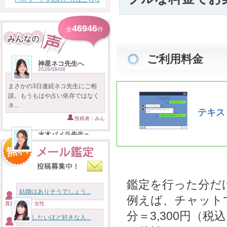
46946
全
件
ご利用料金
神星ネコ先生へ
2026/08/08
まさかの3日連続ネコ先生にご相
談。もうもはや占い依存ではなく
ネ...
テキス
投稿者：みん
水木パメラ先生へ
2026/08/08
パメラ先生は、どんな内容の相談
でも否定することなく、いつも
優...
鑑定を行った分だ
投稿者：まー
結婚はありそうでしょう...
例えば、チャットで
貴族様 46才 女性
彩月先生へ
2026/08/08
分＝3,300円（
結婚したいほど好きな人...