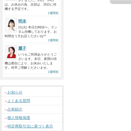
ざいました。23日、24日
は、お休みの為、次回は、25日に待
機する予定です。
2週間前
明未
21(火) 本日21時頃〜。ラン
ダム待機しております。お
時間合う方お話くださいね^^
2週間前
麗子
いつもご利用ありがとうご
ざいます。本日、夜間の待
機は都合により、お休みいたしま
す。何卒ご理解くださいませ。
2週間前
お知らせ
よくある質問
占術紹介
個人情報保護
特定商取引法に基づく表示