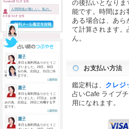
電話鑑定予約しました。恋愛相談
の後払いとなりま
Yumiko様 51才 女性
です。とても話しやすい方でし
人間関係が難しい。私の...
能です。時間はお
た...
K子様 52才 女性
ある場合は、あら
投稿者：まりこ♪
て計算されます。
神星ネコ先生へ
2026/08/07
ん。
昨日も今日もネコ先生にお電話 今
日はお礼を兼ねて。 先生のお...
投稿者：みん
麗子
本日も御利用ありがとうご
お支払い方法
ざいました。29日、30日
のら先生へ
は、お休みの為、次回は、31日に待
2026/08/06
機する予定です。
1週間前
ありがとうございました のら先生
鑑定料は、
クレジ
の声を聞くとなんだかワクゾワ...
麗子
占いCafe ライ
本日も御利用ありがとうご
投稿者：芍薬
ざいました。27日は、お休
用になれます。
みの為、次回は、28日に待機する予
定です。
1週間前
麗子
本日も御利用ありがとうご