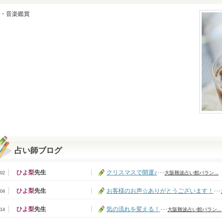
・音楽鑑賞
占い師ブログ
ひよ梨
先生
クリスマスで開運♪
･･･
大阪難波占い館バラン...
/02
ひよ梨
先生
お客様のお声☆ありがとうございます！
･･･
/04
ひよ梨
先生
気の流れを変える！
･･･
大阪難波占い館バラン...
/14