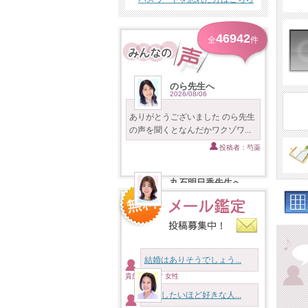
46942
全
件
のら先生へ
2026/08/06
ありがとうございました のら先生
の声を聞くとなんだかワクゾワ...
投稿者：芍薬
丸石明日香先生へ
2026/08/06
ありがとうございます 10分の鑑定
ですが濃ゆいです！！！ 私に...
投稿者：百合
結婚はありそうでしょう...
貴族様 46才 女性
アイナ先生へ
2026/08/06
結婚したいほど好きな人...