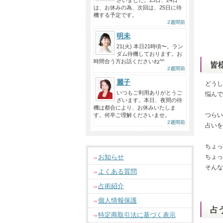
ざいました。23日、24日
は、お休みの為、次回は、25日に待
機する予定です。
2週間前
明未
21(火) 本日21時頃〜。ラン
ダム待機しております。お
時間合う方お話くださいね^^
皆
2週間前
麗子
どうし
いつもご利用ありがとうご
悩んで
ざいます。本日、夜間の待
機は都合により、お休みいたしま
つらい
す。何卒ご理解くださいませ。
2週間前
占いを
ちょっ
お知らせ
ちょっ
そんな
よくある質問
占術紹介
個人情報保護
占
特定商取引法に基づく表示