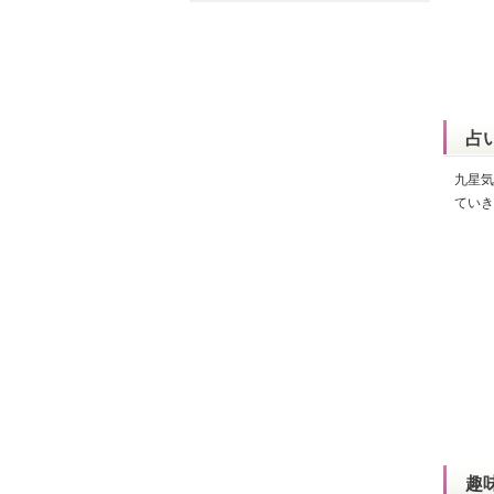
占
九星気
ていき
趣