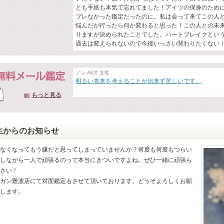
とも手紙も本気で忘れてました！アイツの保身のため
ブレなかった鑑定だったのに。私は会って来てこの人
悩んだが行ったら何か変わると思った！この人との未
りますが決められたことでした。ハートブレイクとい
過去は変えられないので今後いっさい関わりたくない
ノン 46才 女性
明るい将来を考えることが出来ず苦しいです。
もっと見る
生からのお知らせ
なくなってもう嫌だと思ってしまっていませんか？何度も何度もつらい
しながら一人で頑張るのって本当にきついですよね。ぜひ一緒に頑張ら
さい！
ガン難波店にて対面鑑定もさせて頂いております。どうぞよろしくお願
します。