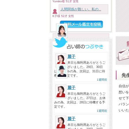
今日は、初めましてで、zoomでみ
Yumiko様 51才 女性
ていただきました。 短時間だ...
人間関係が難しい。私の...
投稿者：SHIORI…
K子様 52才 女性
神星ネコ先生へ
2026/08/06
ネコ先生には何度相談しているだ
ろう…もう何かあれば勝手に手
が...
麗子
投稿者：みん
本日も御利用ありがとうご
ざいました。29日、30日
バモス☆Gabi先生へ
は、お休みの為、次回は、31日に待
2026/08/06
先
機する予定です。
1週間前
同じ関西人なのでとても親しみを
自信が
抱きました。短い時間でした
麗子
が、...
想いを
本日も御利用ありがとうご
ざいました。27日は、お休
せて下
投稿者：まゆ
みの為、次回は、28日に待機する予
バラン
定です。
いいた
1週間前
麗子
本日も御利用ありがとうご