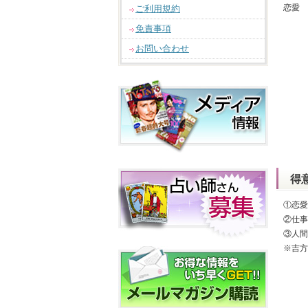
恋愛 
ご利用規約
免責事項
お問い合わせ
得
①恋愛
②仕事
③人間
※吉方