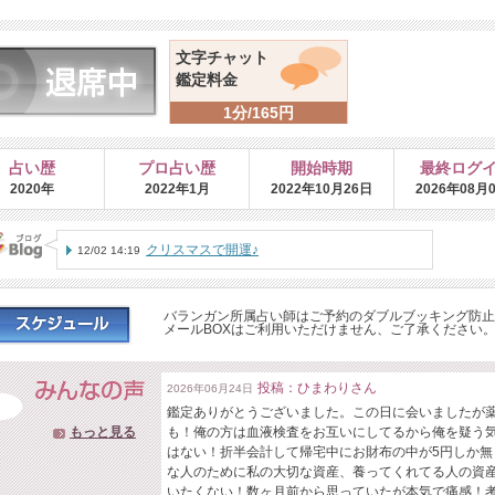
文字チャット
鑑定料金
1分/165円
占い歴
プロ占い歴
開始時期
最終ログ
2020年
2022年1月
2022年10月26日
2026年08月
クリスマスで開運♪
12/02 14:19
バランガン所属占い師はご予約のダブルブッキング防止
メールBOXはご利用いただけません、ご了承ください
投稿：ひまわりさん
2026年06月24日
鑑定ありがとうございました。この日に会いましたが
もっと見る
も！俺の方は血液検査をお互いにしてるから俺を疑う
はない！折半会計して帰宅中にお財布の中が5円しか無
な人のために私の大切な資産、養ってくれてる人の資
いたくない！数ヶ月前から思っていたが本気で痛感！