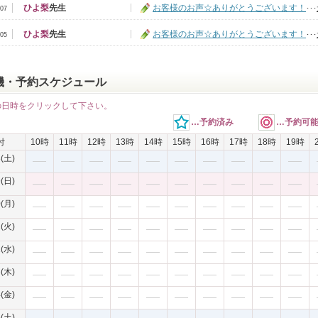
ひよ梨
先生
お客様のお声☆ありがとうございます！
･･･
/07
ひよ梨
先生
お客様のお声☆ありがとうございます！
･･･
/05
機・予約スケジュール
の日時をクリックして下さい。
…予約済み
…予約可
付
10時
11時
12時
13時
14時
15時
16時
17時
18時
19時
8(土)
9(日)
0(月)
1(火)
2(水)
3(木)
4(金)
5(土)