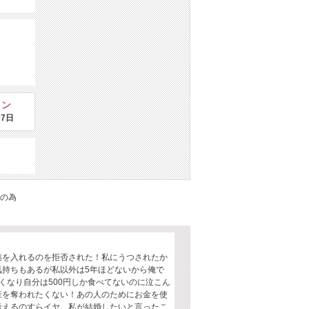
イン
07日
の為
。
薬を入れるのを拒否された！私にうつされたか
気持ちもあるが私以外は5年ほどないから俺で
くなり自分は500円しか食べてないのに泣こん
産を奪われたくない！あの人のためにお金を使
考えるのすらイヤ。私が結婚したいと言ったこ