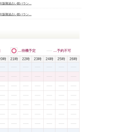
大阪難波占い館バラン...
大阪難波占い館バラン...
能
…待機予定
…予約不可
20時
21時
22時
23時
24時
25時
26時