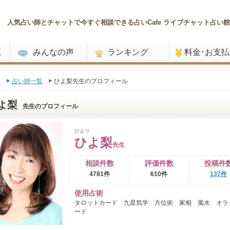
人気占い師とチャットで今すぐ相談できる占いCafe ライブチャット占い館
覧
みんなの声
ランキング
料金･お支
e
占い師一覧
ひよ梨先生のプロフィール
よ梨
先生のプロフィール
ひより
ひよ梨
先生
相談件数
評価件数
投稿件
4781件
610件
137件
使用占術
タロットカード 九星気学 方位術 家相 風水 オラ
ード