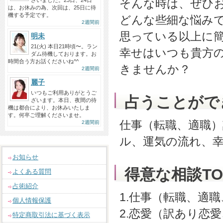
ざいました。23日、24日
そんな時は、ぜひ
は、お休みの為、次回は、25日に待
機する予定です。
どんな些細な悩み
2週間前
思っている以上に
明未
21(火) 本日21時頃〜。ラン
幸せはいつも貴方
ダム待機しております。お
時間合う方お話くださいね^^
きませんか？
2週間前
麗子
いつもご利用ありがとうご
占うことがで
ざいます。本日、夜間の待
機は都合により、お休みいたしま
す。何卒ご理解くださいませ。
仕事（転職、適職
2週間前
ル、運気の流れ、
お知らせ
得意な相談TO
よくある質問
占術紹介
1.仕事（転職、適
個人情報保護
2.恋愛（訳あり恋
特定商取引法に基づく表示