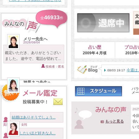
46933
全
件
メリー先生へ
2026/08/04
占い歴
プロ占
鑑定いただき、ありがとうござい
2009年４月頃
2018
ました。 途中で、電話が切れて...
投稿者：匿名
今週は
08/03 19:17
神星ネコ先生へ
2026/08/04
バラ
メー
いつも本当に有難うございます。
人生の様々な絡み合った相談を...
20
投稿者：匿名
今
結婚はありそうでしょう...
もっと見る
合
貴族様 46才 女性
麗子先生へ
い
2026/08/04
結婚したいほど好きな人...