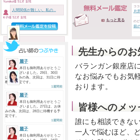
今日もありがとうございまし
Yumiko様 51才 女性
た！！ 絶対的信頼をおいてる麗子
ココ
人間関係が難しい。私の...
片
先...
K子様 52才 女性
もっと見る
投稿者：み〜こ
のど
前
彩乃先生へ
2026/08/04
いつも中身のない話ですけど寄り
先生からのお
添ってくれてありがとうござい
ま...
麗子
バランガン銀座店
投稿者：匿名
本日も御利用ありがとうご
ざいました。29日、30日
のら先生へ
なお悩みでもお気
は、お休みの為、次回は、31日に待
2026/08/02
機する予定です。
おります。
1週間前
今日は、遅い時間なのに、長時間
ありがとうございました。 前...
麗子
本日も御利用ありがとうご
投稿者：SHIORI…
皆様へのメッ
ざいました。27日は、お休
みの為、次回は、28日に待機する予
定です。
誰にも相談できな
1週間前
麗子
一人で悩むほど、
本日も御利用ありがとうご