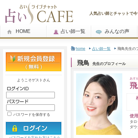
人気占い師とチャットで今す
HOME
占い師一覧
みんなの声
home
占い師一覧
飛鳥先生の
飛鳥
先生のプロフィール
あす
ようこそゲストさん
飛
パスワードを保存する
使
タロ
ダウ
パスワードを忘れた方はこちら