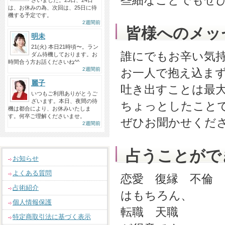
些細なことでもぜ
ざいました。23日、24日
は、お休みの為、次回は、25日に待
機する予定です。
2週間前
皆様へのメッ
明未
21(火) 本日21時頃〜。ラン
誰にでもお辛い気
ダム待機しております。お
時間合う方お話くださいね^^
2週間前
お一人で抱え込ま
麗子
吐き出すことは最
いつもご利用ありがとうご
ざいます。本日、夜間の待
ちょっとしたこと
機は都合により、お休みいたしま
す。何卒ご理解くださいませ。
ぜひお聞かせくだ
2週間前
占うことがで
お知らせ
よくある質問
恋愛 復縁 不倫
占術紹介
はもちろん、
個人情報保護
転職 天職
特定商取引法に基づく表示