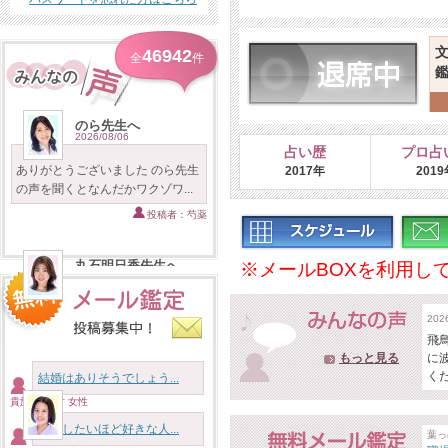
46942
全
件
のら先生へ
2026/08/06
占い歴
プロ占
ありがとうございました のら先生
2017年
2019
の声を聞くとなんだかワクゾワ...
投稿者：芍薬
丸石明日香先生へ
※メールBOXを利用し
2026/08/06
ありがとうございます 10分の鑑定
20
ですが濃ゆいです！！！ 私に...
飛
投稿者：百合
もっと見る
に
く
結婚はありそうでしょう...
貴族様 46才 女性
アイナ先生へ
2026/08/06
結婚したいほど好きな人...
葉っ