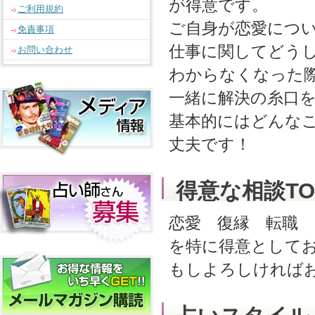
が得意です。
ご利用規約
ご自身が恋愛につ
免責事項
仕事に関してどう
お問い合わせ
わからなくなった
一緒に解決の糸口
基本的にはどんな
丈夫です！
得意な相談TO
恋愛 復縁 転職
を特に得意として
もしよろしければ