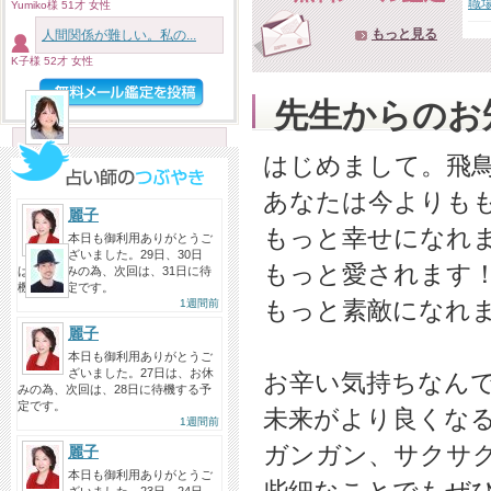
今日は、初めましてで、zoomでみ
職
Yumiko様 51才 女性
ていただきました。 短時間だ...
もっと見る
人間関係が難しい。私の...
投稿者：SHIORI…
K子様 52才 女性
先生からのお
神星ネコ先生へ
2026/08/06
ネコ先生には何度相談しているだ
はじめまして。飛鳥
ろう…もう何かあれば勝手に手
あなたは今よりも
が...
麗子
投稿者：みん
もっと幸せになれ
本日も御利用ありがとうご
ざいました。29日、30日
バモス☆Gabi先生へ
もっと愛されます
は、お休みの為、次回は、31日に待
2026/08/06
機する予定です。
もっと素敵になれ
1週間前
同じ関西人なのでとても親しみを
抱きました。短い時間でした
麗子
が、...
本日も御利用ありがとうご
ざいました。27日は、お休
お辛い気持ちなん
投稿者：まゆ
みの為、次回は、28日に待機する予
定です。
未来がより良くな
1週間前
ガンガン、サクサ
麗子
本日も御利用ありがとうご