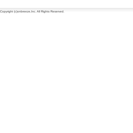
Copyright (c)onbreeze,Inc. All Rights Reserved.