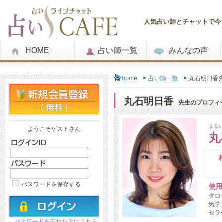
人気占い師とチャットで今す
HOME
占い師一覧
みんなの声
home
占い師一覧
丸石明日香
丸石明日香
先生のプロフィ
まる
ようこそゲストさん
丸
パスワードを保存する
使
タロ
気学
セラ
パスワードを忘れた方はこちら