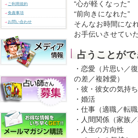
“心が軽くなった”
ご利用規約
“前向きになれた”
免責事項
お問い合わせ
そんなお時間にな
お手伝いさせてい
占うことがで
・恋愛（片思い／復
の差／複雑愛）
・彼・彼女の気持
・婚活
・仕事（適職／転
・人間関係（家族／
・人生の方向性