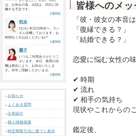
ざいました。23日、24日
皆様へのメッ
は、お休みの為、次回は、25日に待
機する予定です。
2週間前
「彼・彼女の本音
明未
「復縁できる？」
21(火) 本日21時頃〜。ラン
ダム待機しております。お
時間合う方お話くださいね^^
「結婚できる？」
2週間前
麗子
いつもご利用ありがとうご
恋愛に悩む女性の
ざいます。本日、夜間の待
機は都合により、お休みいたしま
す。何卒ご理解くださいませ。
2週間前
✔ 時期
✔ 流れ
お知らせ
✔ 相手の気持ち
よくある質問
現状やこれからの
占術紹介
個人情報保護
鑑定後、
特定商取引法に基づく表示