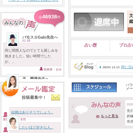
46938
全
件
バモス☆Gabi先生へ
01:38
占い歴
プロ占
同じ関西人なのでとても親しみを
抱きました。短い時間でした
が、...
同じ日
08/04 14:10
投稿者：まゆ
——これは偶然？それと
天 愛蓮先生へ
2026/08/05
バラ
メー
まさかの入れ代わり立ち代わりだ
ったとは思わずびっくりしまし
た...
20
先
投稿者：３時のおやつは文明堂
結婚はありそうでしょう...
もっと見る
的
貴族様 46才 女性
海先生へ
先
2026/08/05
結婚したいほど好きな人...