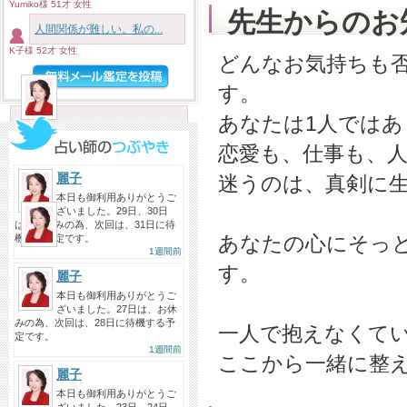
めっちゃくちゃ久しぶりにみても
Yumiko様 51才 女性
先生からのお
らったけど最高でした！ こっち...
人間関係が難しい。私の...
投稿者：ぽんぽき
K子様 52才 女性
どんなお気持ちも
麗子先生へ
す。
2026/08/05
あなたは1人ではあ
先日はご相談に乗っていただきあ
りがとうございました！ 安心...
恋愛も、仕事も、
投稿者：m
麗子
迷うのは、真剣に
本日も御利用ありがとうご
ざいました。29日、30日
麗子先生へ
は、お休みの為、次回は、31日に待
2026/08/05
あなたの心にそっ
機する予定です。
1週間前
昨日に引き続き今日も麗子先生に
す。
ご相談。 昨日鑑定してもらった...
麗子
本日も御利用ありがとうご
投稿者：み〜こ
ざいました。27日は、お休
みの為、次回は、28日に待機する予
一人で抱えなくて
定です。
1週間前
ここから一緒に整
麗子
本日も御利用ありがとうご