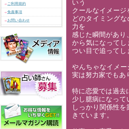
いう
ご利用規約
クールなイメージ
免責事項
どのタイミングな
お問い合わせ
力を
感じた瞬間があり
から気になってし
つい目で追ってし
やんちゃなイメー
実は努力家でもあ
特に恋愛では過去
少し臆病になって
しっかり関係性を
きています。