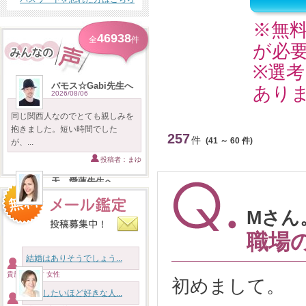
※無
46938
全
件
が必
※選
バモス☆Gabi先生へ
あり
2026/08/06
同じ関西人なのでとても親しみを
抱きました。短い時間でした
257
件
(41 ～ 60 件)
が、...
投稿者：まゆ
天 愛蓮先生へ
2026/08/05
まさかの入れ代わり立ち代わりだ
Mさん。
ったとは思わずびっくりしまし
職場
た...
投稿者：３時のおやつは文明堂
結婚はありそうでしょう...
貴族様 46才 女性
海先生へ
初めまして。
2026/08/05
結婚したいほど好きな人...