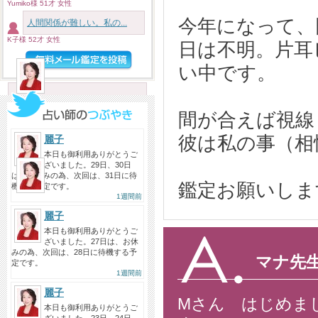
めっちゃくちゃ久しぶりにみても
Yumiko様 51才 女性
らったけど最高でした！ こっち...
今年になって、
人間関係が難しい。私の...
投稿者：ぽんぽき
K子様 52才 女性
日は不明。片耳
い中です。
麗子先生へ
2026/08/05
先日はご相談に乗っていただきあ
りがとうございました！ 安心...
間が合えば視線
投稿者：m
彼は私の事（相
麗子
本日も御利用ありがとうご
ざいました。29日、30日
麗子先生へ
は、お休みの為、次回は、31日に待
2026/08/05
鑑定お願いしま
機する予定です。
1週間前
昨日に引き続き今日も麗子先生に
ご相談。 昨日鑑定してもらった...
麗子
本日も御利用ありがとうご
投稿者：み〜こ
ざいました。27日は、お休
みの為、次回は、28日に待機する予
マナ先
定です。
1週間前
麗子
Mさん はじめま
本日も御利用ありがとうご