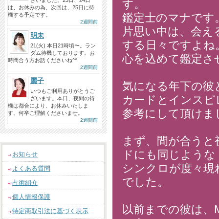
ざいました。23日、24日
す。
は、お休みの為、次回は、25日に待
鑑定士のマナです
機する予定です。
2週間前
片思い中は、会え
明未
する日々ですよね
21(火) 本日21時頃〜。ラン
ダム待機しております。お
心を込めて鑑定さ
時間合う方お話くださいね^^
2週間前
麗子
気になる年下の彼
いつもご利用ありがとうご
カードとインスピ
ざいます。本日、夜間の待
機は都合により、お休みいたしま
参考にして頂けま
す。何卒ご理解くださいませ。
2週間前
まず、間が合うと
ドにも同じような
お知らせ
シンクロが度々現
よくある質問
でした。
占術紹介
個人情報保護
以前までの彼は、
特定商取引法に基づく表示