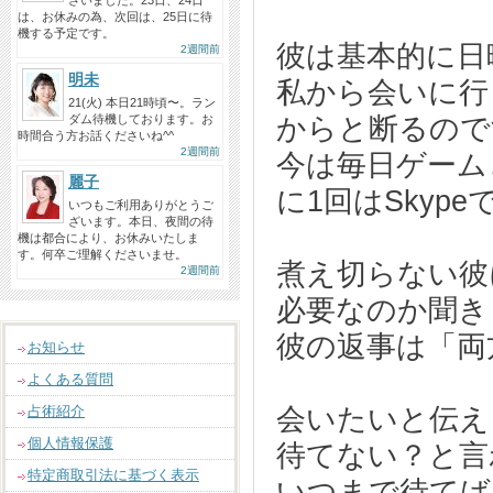
ざいました。23日、24日
は、お休みの為、次回は、25日に待
機する予定です。
彼は基本的に日
2週間前
明未
私から会いに行
21(火) 本日21時頃〜。ラン
ダム待機しております。お
からと断るので
時間合う方お話くださいね^^
2週間前
今は毎日ゲーム
麗子
に1回はSkyp
いつもご利用ありがとうご
ざいます。本日、夜間の待
機は都合により、お休みいたしま
す。何卒ご理解くださいませ。
煮え切らない彼
2週間前
必要なのか聞き
彼の返事は「両
お知らせ
よくある質問
占術紹介
会いたいと伝え
個人情報保護
待てない？と言
特定商取引法に基づく表示
いつまで待てば