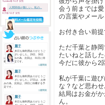
彼から声を掛け
今日もありがとうございまし
Yumiko様 51才 女性
た！！ 絶対的信頼をおいてる麗子
会う前までは愛
人間関係が難しい。私の...
先...
K子様 52才 女性
の言葉やメール
投稿者：み〜こ
彩乃先生へ
2026/08/04
お付き合い前提
いつも中身のない話ですけど寄り
添ってくれてありがとうござい
ま...
ただ千葉と静岡
麗子
投稿者：匿名
本日も御利用ありがとうご
たいねと話した
ざいました。29日、30日
のら先生へ
は、お休みの為、次回は、31日に待
2026/08/02
今だに彼から2
機する予定です。
1週間前
今日は、遅い時間なのに、長時間
ありがとうございました。 前...
麗子
本日も御利用ありがとうご
私が千葉に遊び
投稿者：SHIORI…
ざいました。27日は、お休
みの為、次回は、28日に待機する予
な？など思わせ
定です。
1週間前
結局はお金がか
麗子
ん。
本日も御利用ありがとうご