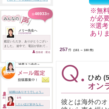
※無
46933
全
件
が必
※選
メリー先生へ
あり
2026/08/04
鑑定いただき、ありがとうござい
ました。 途中で、電話が切れて...
257
件
(161 ～ 180 件)
投稿者：匿名
神星ネコ先生へ
2026/08/04
いつも本当に有難うございます。
ひめ (
人生の様々な絡み合った相談を...
オン
投稿者：匿名
結婚はありそうでしょう...
貴族様 46才 女性
麗子先生へ
彼とは海外のオ
2026/08/04
結婚したいほど好きな人...